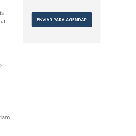
is
har
o
a
udam