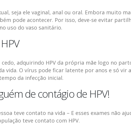
al, seja ele vaginal, anal ou oral. Embora muito ma
ém pode acontecer. Por isso, deve-se evitar partil
no uso do vaso sanitário.
e HPV
 cedo, adquirindo HPV da própria mãe logo no part
a vida. O vírus pode ficar latente por anos e só vir 
empo da infecção inicial.
alguém de contágio de HPV!
ssoa teve contato na vida – E esses exames não aj
opulação teve contato com HPV.